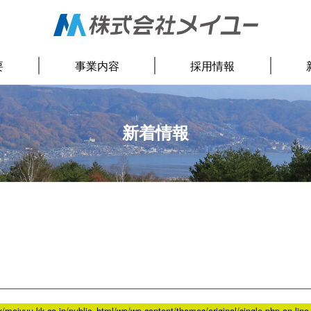
要
事業内容
採用情報
新着情報
meiyuu-kk.co.jp/public_html/wp/wp-content/themes/original/single.php on lin