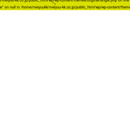
">
e" on null in
/home/meiyuukk/meiyuu-kk.co.jp/public_html/wp/wp-content/themes