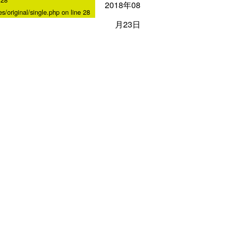
2018年08
/original/single.php
on line
28
月23日