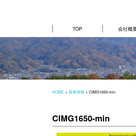
TOP
会社概
HOME
>
新着情報
>
CIMG1650-min
CIMG1650-min
/home/meiyuukk/