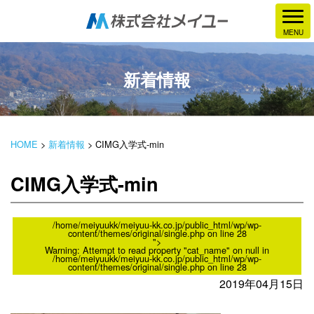
新着情報
HOME
>
新着情報
>
CIMG入学式-min
CIMG入学式-min
/home/meiyuukk/meiyuu-kk.co.jp/public_html/wp/wp-
content/themes/original/single.php on line
28
">
Warning
: Attempt to read property "cat_name" on null in
/home/meiyuukk/meiyuu-kk.co.jp/public_html/wp/wp-
content/themes/original/single.php
on line
28
2019年04月15日