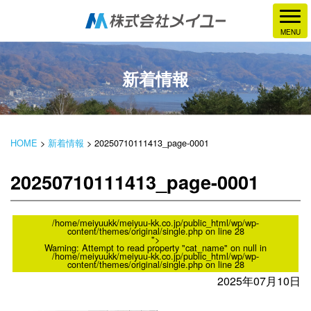
新着情報
HOME
>
新着情報
>
20250710111413_page-0001
20250710111413_page-0001
/home/meiyuukk/meiyuu-kk.co.jp/public_html/wp/wp-
content/themes/original/single.php on line
28
">
Warning
: Attempt to read property "cat_name" on null in
/home/meiyuukk/meiyuu-kk.co.jp/public_html/wp/wp-
content/themes/original/single.php
on line
28
2025年07月10日