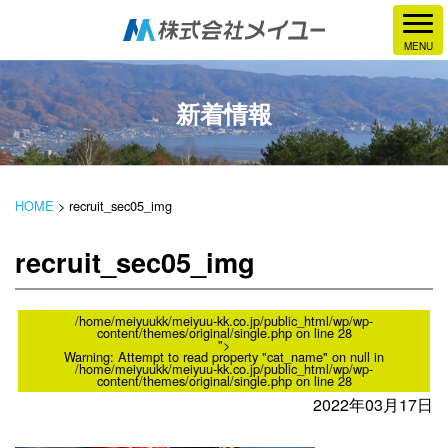
新着情報
HOME
>
recruit_sec05_img
recruit_sec05_img
/home/meiyuukk/meiyuu-kk.co.jp/public_html/wp/wp-
content/themes/original/single.php on line
28
">
Warning
: Attempt to read property "cat_name" on null in
/home/meiyuukk/meiyuu-kk.co.jp/public_html/wp/wp-
content/themes/original/single.php
on line
28
2022年03月17日